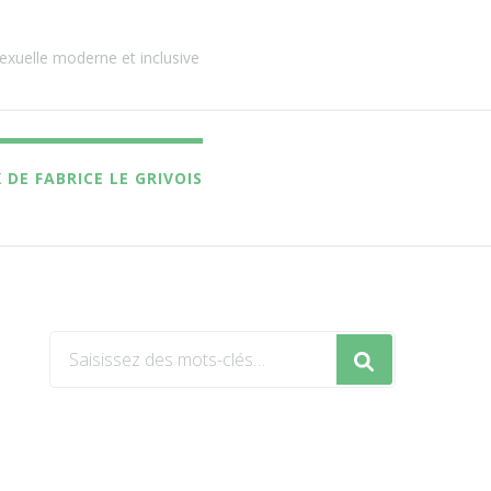
exuelle moderne et inclusive
 DE FABRICE LE GRIVOIS
Vous
recherchiez
quelque
chose
?