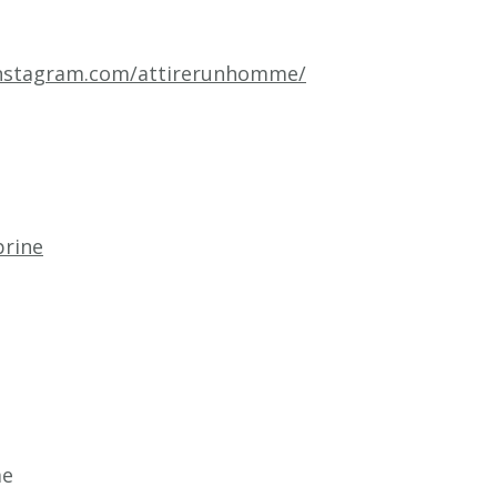
instagram.com/attirerunhomme/
prine
me