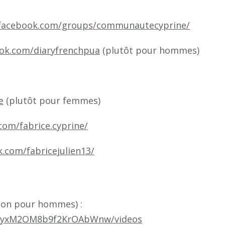
.facebook.com/groups/communautecyprine/
ok.com/diaryfrenchpua
(plutôt pour hommes)
e
(plutôt pour femmes)
com/fabrice.cyprine/
.com/fabricejulien13/
tion pour hommes) :
5yyxM2OM8b9f2KrOAbWnw/videos