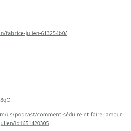
n/fabrice-julien-613254b0/
Q8qO
om/us/podcast/comment-séduire-et-faire-lamour-
julien/id1651420305