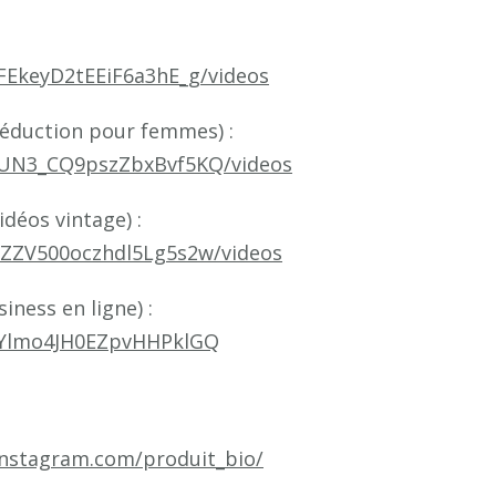
FEkeyD2tEEiF6a3hE_g/videos
séduction pour femmes) :
jUN3_CQ9pszZbxBvf5KQ/videos
déos vintage) :
3ZZV500oczhdl5Lg5s2w/videos
iness en ligne) :
iYlmo4JH0EZpvHHPklGQ
instagram.com/produit_bio/