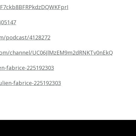
/1F7ckb8BFRPkdzDQWKFprI
305147
om/podcast/4128272
.com/channel/UC06JlMzEM9m2dRNKTv0nEkQ
en-fabrice-225192303
ulien-fabrice-225192303