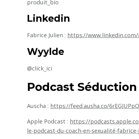
produit_bio
Linkedin
Fabrice Julien :
https://www.linkedin.com/i
Wyylde
@click_ici
Podcast Séduction
Auscha :
https://feed.ausha.co/6rEGJUPp
Apple Podcast :
https://podcasts.apple.c
le-podcast-du-coach-en-sexualité-fabrice-